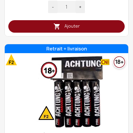
-
+

Ajouter
Retrait + livraison