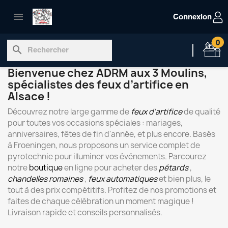

Connexion
0
search
Bienvenue chez ADRM aux 3 Moulins,
spécialistes des feux d’artifice en
Alsace !
Découvrez notre large gamme de
feux d'artifice
de qualité
pour toutes vos occasions spéciales : mariages,
anniversaires, fêtes de fin d'année, et plus encore. Basés
à Froeningen, nous proposons un service complet de
pyrotechnie pour illuminer vos événements. Parcourez
notre
boutique
en ligne pour acheter des
pétards
,
chandelles romaines
,
feux automatiques
et bien plus, le
tout à des prix compétitifs. Profitez de nos promotions et
faites de chaque célébration un moment magique !
Livraison rapide et conseils personnalisés.