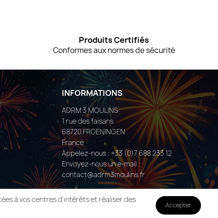
Produits Certifiés
Conformes aux normes de sécurité
INFORMATIONS
ADRM 3 MOULINS
1 rue des faisans
68720 FROENINGEN
France
Appelez-nous :
+33 (0)7 688 233 12
Envoyez-nous un e-mail :
contact@adrm3moulins.fr
ées à vos centres d'intérêts et réaliser des
Accepter