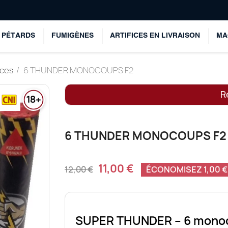
PÉTARDS
FUMIGÈNES
ARTIFICES EN LIVRAISON
MA
ices
6 THUNDER MONOCOUPS F2
Re
6 THUNDER MONOCOUPS F2
11,00 €
12,00 €
ÉCONOMISEZ 1,00 €
SUPER THUNDER – 6 monoc