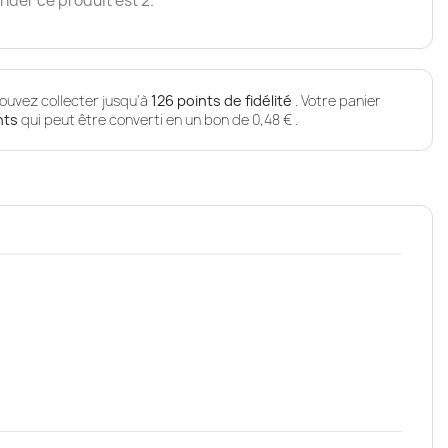
der ce produit est 2.
ouvez collecter jusqu'à
126
points de fidélité
. Votre panier
nts
qui peut être converti en un bon de
0,48 €
.