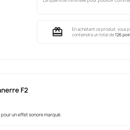
La quantité minimale pour pouvoir comman
redeem
En achetant ce produit, vous p
contiendra un total de
126
poi
nerre F2
 pour un effet sonore marqué.