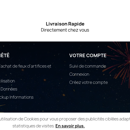
Livraison Rapide
Directement chez vous
IÉTÉ
VOTRE COMPTE
achat de feux d'artifices et
Suivi de commande
Connexion
ilisation
Créez votre compte
s Données
Pickup Informations
utilisation de Cookies pour vous proposer des publicités ciblées adapt
statistiques de visites.
En savoir plus.