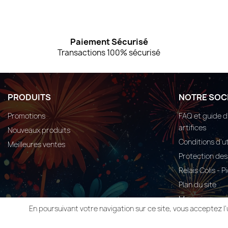
Paiement Sécurisé
Transactions 100% sécurisé
PRODUITS
NOTRE SOC
Promotions
FAQ et guide d'
artifices
Nouveaux produits
Conditions d'ut
Meilleures ventes
Protection de
Relais Colis - 
Plan du site
Magasins
En poursuivant votre navigation sur ce site, vous acceptez l'
© 2026 - ADRM Aux 3 Moulins - Une création Mobytic