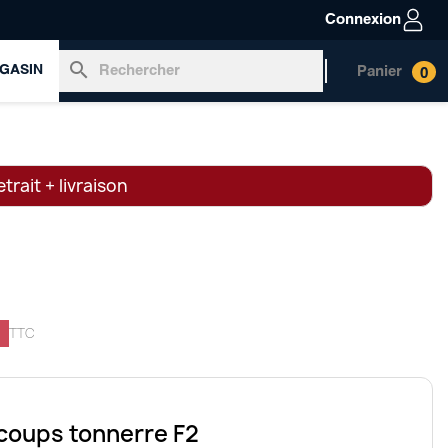
Connexion
search
GASIN
Panier
0
trait + livraison
TTC
oups tonnerre F2