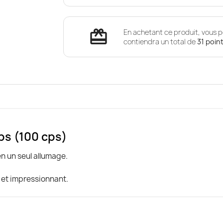
redeem
En achetant ce produit, vous p
contiendra un total de
31
poin
ps (100 cps)
n un seul allumage.
 et impressionnant.