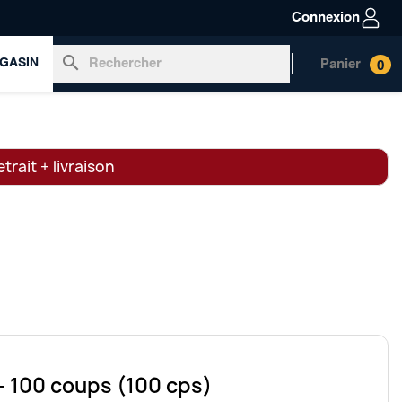
Connexion
search
GASIN
Panier
0
trait + livraison
– 100 coups (100 cps)