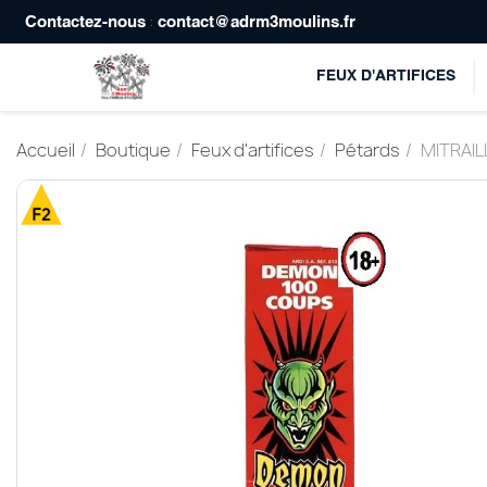
:
Contactez-nous
contact@adrm3moulins.fr
FEUX D'ARTIFICES
Accueil
Boutique
Feux d'artifices
Pétards
MITRAIL