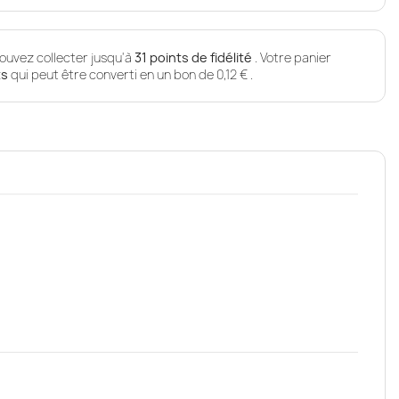
ouvez collecter jusqu'à
31
points de fidélité
. Votre panier
ts
qui peut être converti en un bon de
0,12 €
.