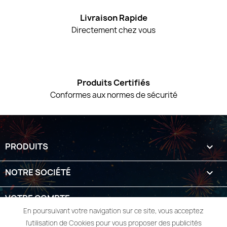
Livraison Rapide
Directement chez vous
Produits Certifiés
Conformes aux normes de sécurité
PRODUITS

NOTRE SOCIÉTÉ

VOTRE COMPTE

En poursuivant votre navigation sur ce site, vous acceptez
INFORMATIONS
keyboard_arrow_down
l'utilisation de Cookies pour vous proposer des publicités