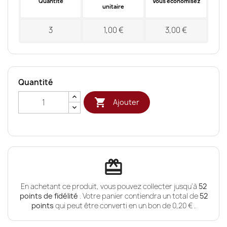
Quantité
Vous économisez
unitaire
3
1,00 €
3,00 €
Quantité

Ajouter
redeem
En achetant ce produit, vous pouvez collecter jusqu'à
52
points de fidélité
. Votre panier contiendra un total de
52
points
qui peut être converti en un bon de
0,20 €
.