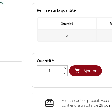
Remise sur la quantité
Quantité
R
3
Quantité

Ajouter
redeem
En achetant ce produit, vous p
contiendra un total de
26
poin