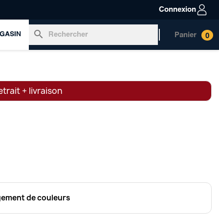
Connexion
search
GASIN
Panier
0
trait + livraison
ngement de couleurs