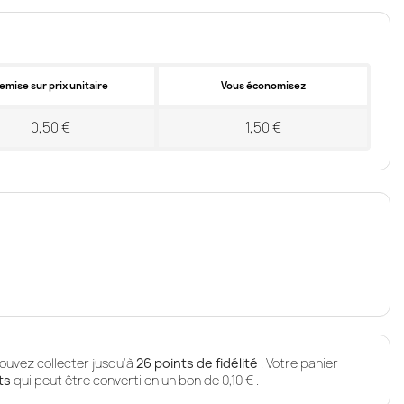
emise sur prix unitaire
Vous économisez
0,50 €
1,50 €
ouvez collecter jusqu'à
26
points de fidélité
. Votre panier
ts
qui peut être converti en un bon de
0,10 €
.