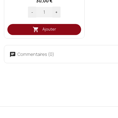
30,00 €
-
+

Ajouter
Commentaires (0)